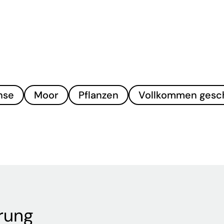
hse
Moor
Pflanzen
Vollkommen gesc
rung