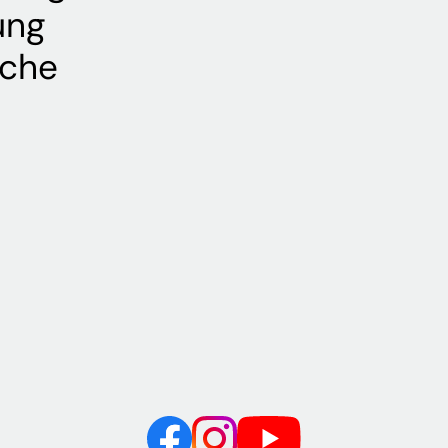
ung
iche