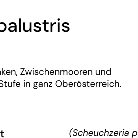
alustris
nken, Zwischenmooren und
tufe in ganz Oberösterreich.
t
(Scheuchzeria pa