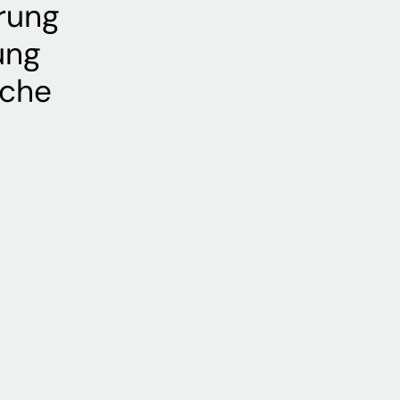
rung
ung
iche